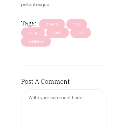
pellentesque.
Tags:
cheap
city
enjoy
food
tips
weekend
Post A Comment