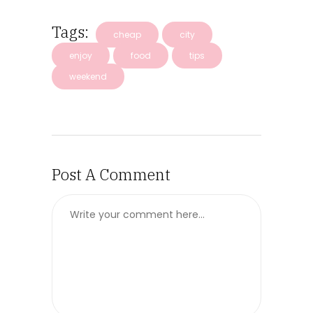
Tags:
cheap
city
enjoy
food
tips
weekend
Post A Comment